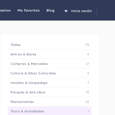
ventos
Mis favoritos
Blog
Inicia sesión
Todas
79
Antros & Bares
4
Compras & Mercados
21
Cultura & Sitios Culturales
3
Hoteles & Hospedaje
7
Parques & Aire Libre
15
Restaurantes
22
Tours & Actividades
7