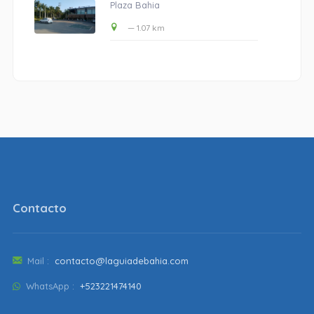
Plaza Bahia
— 1.07 km
Contacto
Mail :
contacto@laguiadebahia.com
WhatsApp :
+523221474140