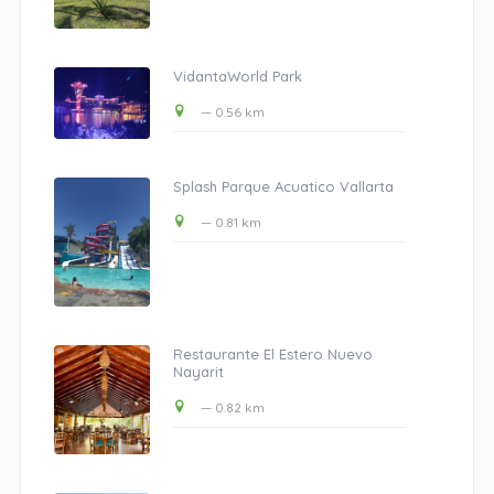
VidantaWorld Park
— 0.56 km
Splash Parque Acuatico Vallarta
— 0.81 km
Restaurante El Estero Nuevo
Nayarit
— 0.82 km