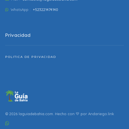
WhatsApp :
+523221474140
Privacidad
POLITICA DE PRIVACIDAD
© 2026 laguiadebahia.com. Hecho con 💛 por
Andariego.link