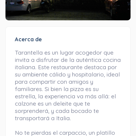
Acerca de
Tarantella es un lugar acogedor que
invita a disfrutar de la auténtica cocina
italiana. Este restaurante destaca por
su ambiente cálido y hospitalario, ideal
para compartir con amigos y
familiares. Si bien la pizza es su
estrella, la experiencia va más allá: el
calzone es un deleite que te
sorprenderá, y cada bocado te
transportará a Italia.
No te pierdas el carpaccio, un platillo