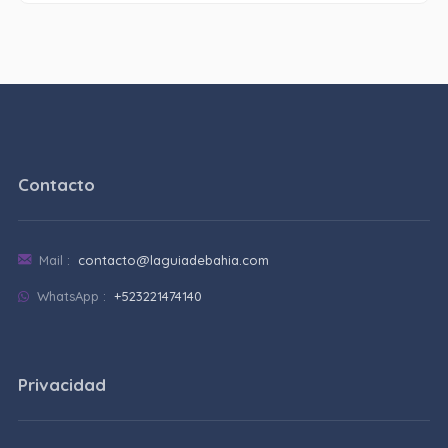
Contacto
Mail :
contacto@laguiadebahia.com
WhatsApp :
+523221474140
Privacidad