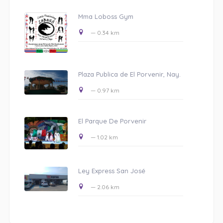
Mma Loboss Gym
— 0.34 km
Plaza Publica de El Porvenir, Nay.
— 0.97 km
El Parque De Porvenir
— 1.02 km
Ley Express San José
— 2.06 km