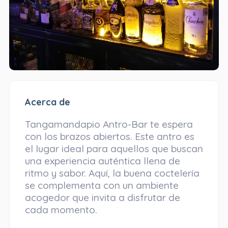
Acerca de
Tangamandapio Antro-Bar te espera
con los brazos abiertos. Este antro es
el lugar ideal para aquellos que buscan
una experiencia auténtica llena de
ritmo y sabor. Aquí, la buena coctelería
se complementa con un ambiente
acogedor que invita a disfrutar de
cada momento.