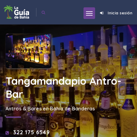
Inicia sesión
Tangamandapio Antro-
Bar
Antros & Bares en Bahía de Banderas
322 175 6549