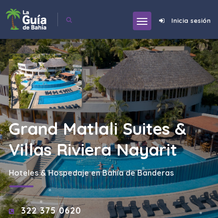
Inicia sesión
Grand Matlali Suites &
Villas Riviera Nayarit
Hoteles & Hospedaje en Bahía de Banderas
322 375 0620