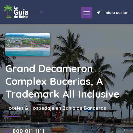
Inicia sesión
Grand Decameron
Complex Bucerias, A
Trademark All Inclusive
Hoteles & Hospedaje en Bahía de Banderas
800 011 1111